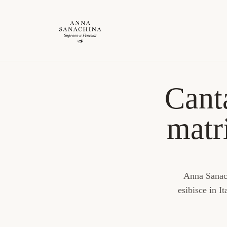
Canta
matr
Anna Sanach
esibisce in It