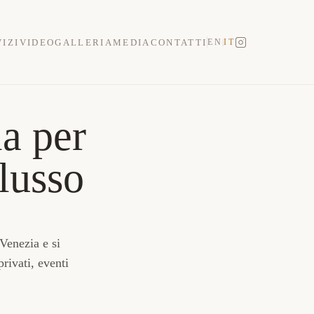
IZI
VIDEO
GALLERIA
MEDIA
CONTATTI
EN
IT
|
ia per
lusso
Venezia e si
privati, eventi