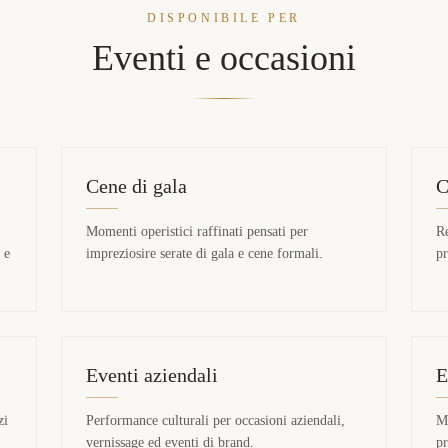
DISPONIBILE PER
Eventi e occasioni
Cene di gala
C
Momenti operistici raffinati pensati per
Re
 e
impreziosire serate di gala e cene formali.
pr
Eventi aziendali
E
zi
Performance culturali per occasioni aziendali,
Mo
vernissage ed eventi di brand.
pr