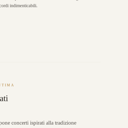
icordi indimenticabili.
NTIMA
ati
ne concerti ispirati alla tradizione