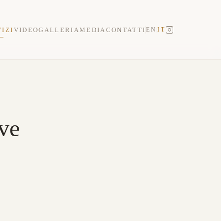
IZI
VIDEO
GALLERIA
MEDIA
CONTATTI
EN
IT
|
ive